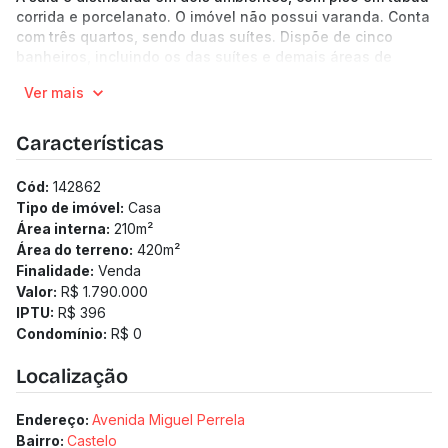
corrida e porcelanato. O imóvel não possui varanda. Conta
com três quartos, sendo duas suítes. Dispõe de cinco
banheiros, incluindo os das suítes e demais áreas de
apoio. A cozinha possui armários planejados. Área de
Ver mais
serviço independente. Dependência completa de
empregada.
O imóvel dispõe de três vagas de garagem.
Características
Com jardim, quintal e área gramada. Possui portão
eletrônico, sistema de segurança com funcionamento 24
Cód:
142862
horas e infraestrutura para conexão de internet.
Tipo de imóvel:
Casa
(Os preços e informações poderão sofrer mudanças.
Área interna:
210
m²
Solicitamos a confirmação com nossa equipe).
Área do terreno:
420
m²
Finalidade:
Venda
Valor:
R$ 1.790.000
IPTU:
R$ 396
Condomínio:
R$ 0
Localização
Endereço:
Avenida Miguel Perrela
Bairro:
Castelo