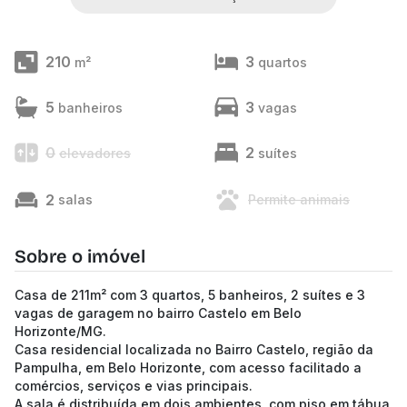
210
3
m²
quartos
5
3
banheiros
vagas
0
2
elevadores
suítes
2
salas
Permite animais
Sobre o imóvel
Casa de 211m² com 3 quartos, 5 banheiros, 2 suítes e 3
vagas de garagem no bairro Castelo em Belo
Horizonte/MG.
Casa residencial localizada no Bairro Castelo, região da
Pampulha, em Belo Horizonte, com acesso facilitado a
comércios, serviços e vias principais.
A sala é distribuída em dois ambientes, com piso em tábua