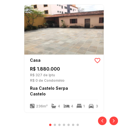
Casa
R$ 1.880.000
R$ 327
de Iptu
R$ 0
de Condomínio
Rua Castelo Serpa
Castelo
236m²
4
4
1
3