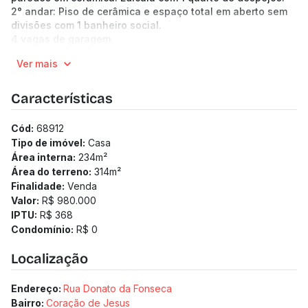
2° andar: Piso de cerâmica e espaço total em aberto sem
divisões com 1 banheiro social.
4 vagas de garagem.
-----------------------------------------------------------
Ver mais
-------------------------------------------------
(Os preços e informações poderão sofrer mudanças.
Solicitamos a confirmação com nossa equipe).
Características
Cód:
68912
Tipo de imóvel:
Casa
Área interna:
234
m²
Área do terreno:
314
m²
Finalidade:
Venda
Valor:
R$ 980.000
IPTU:
R$ 368
Condomínio:
R$ 0
Localização
Endereço:
Rua Donato da Fonseca
Bairro:
Coração de Jesus