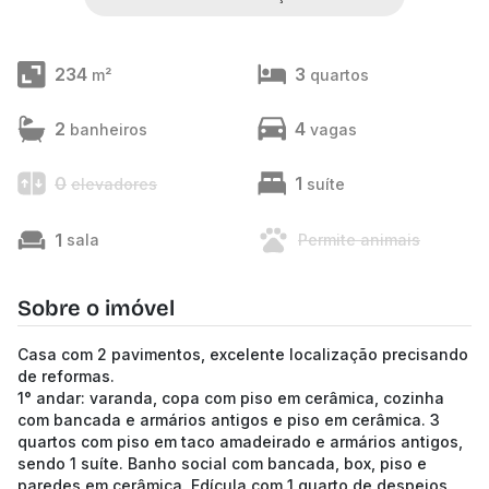
234
3
m²
quartos
2
4
banheiros
vagas
0
1
elevadores
suíte
1
sala
Permite animais
Sobre o imóvel
Casa com 2 pavimentos, excelente localização precisando
de reformas.
1° andar: varanda, copa com piso em cerâmica, cozinha
com bancada e armários antigos e piso em cerâmica. 3
quartos com piso em taco amadeirado e armários antigos,
sendo 1 suíte. Banho social com bancada, box, piso e
paredes em cerâmica. Edícula com 1 quarto de despejos.