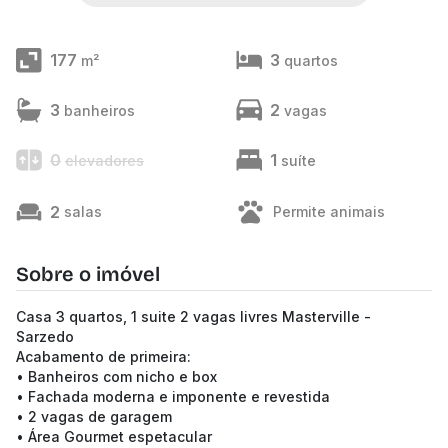
177
3
m²
quartos
3
2
banheiros
vagas
0
1
elevadores
suíte
2
salas
Permite animais
Sobre o imóvel
Casa 3 quartos, 1 suite 2 vagas livres Masterville -
Sarzedo
Acabamento de primeira:
• Banheiros com nicho e box
• Fachada moderna e imponente e revestida
• 2 vagas de garagem
• Área Gourmet espetacular