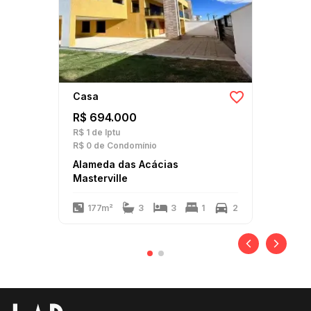
Casa
R$ 694.000
R$ 1
de Iptu
R$ 0
de Condomínio
Alameda das Acácias
Masterville
177m²
3
3
1
2