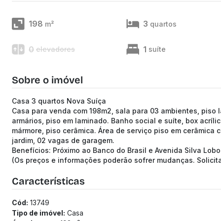
198
3
m²
quartos
0
1
elevadores
suíte
Sobre o imóvel
Casa 3 quartos Nova Suíça
Casa para venda com 198m2, sala para 03 ambientes, piso l
armários, piso em laminado. Banho social e suíte, box acríl
mármore, piso cerâmica. Área de serviço piso em cerâmica 
jardim, 02 vagas de garagem.
Benefícios: Próximo ao Banco do Brasil e Avenida Silva Lobo
(Os preços e informações poderão sofrer mudanças. Solici
Características
Cód:
13749
Tipo de imóvel:
Casa