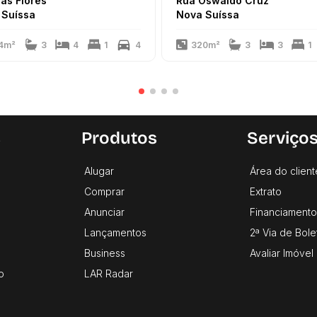
as Flores
Rua Oswaldo Cruz
 Suíssa
Nova Suíssa
4m²
3
4
1
4
320m²
3
3
1
s
Produtos
Serviço
Alugar
Área do client
Comprar
Extrato
Anunciar
Financiamento
Lançamentos
2ª Via de Bole
Business
Avaliar Imóvel
o
LAR Radar