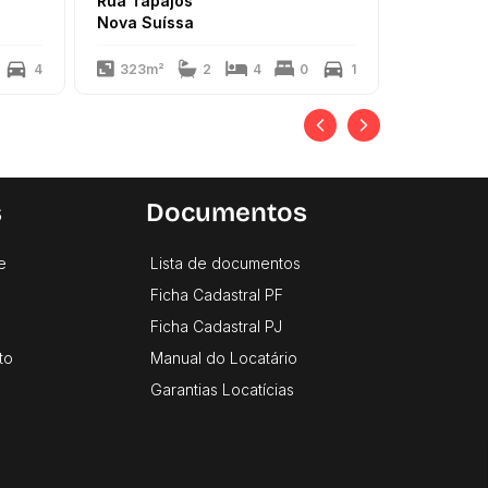
Rua Tapajós
Rua Tobia
Nova Suíssa
Nova Suí
4
323m²
2
4
0
1
302m²
s
Documentos
e
Lista de documentos
Ficha Cadastral PF
Ficha Cadastral PJ
to
Manual do Locatário
Garantias Locatícias