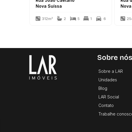
Rua João Caetano
Rua d
Nova Suíssa
Nova
312m²
2
5
1
6
25
Sobre nó
Sobre a LAR
Unidades
Blog
LAR Social
Contato
Trabalhe conosc