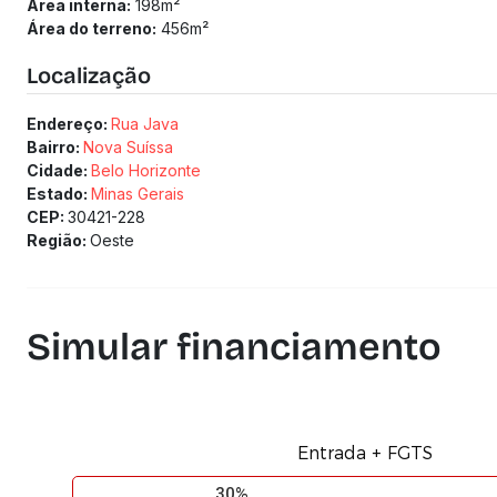
Área interna:
198
m²
Área do terreno:
456
m²
Localização
Endereço:
Rua Java
Bairro:
Nova Suíssa
Cidade:
Belo Horizonte
Estado:
Minas Gerais
CEP:
30421-228
Região:
Oeste
Simular financiamento