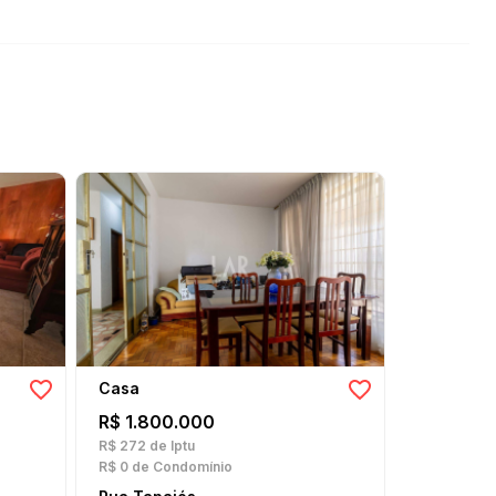
Casa
Casa
R$ 1.800.000
R$ 1.300
R$ 272
de Iptu
R$ 232
de I
R$ 0
de Condomínio
R$ 0
de Con