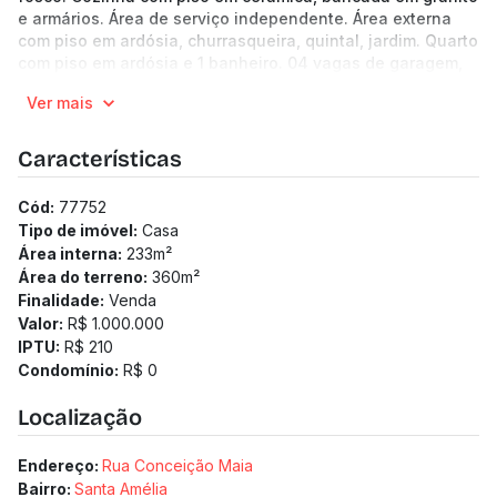
e armários. Área de serviço independente. Área externa
com piso em ardósia, churrasqueira, quintal, jardim. Quarto
com piso em ardósia e 1 banheiro. 04 vagas de garagem,
sendo 2 cobertas e 2 descobertas.
Ver mais
Benefícios: Próximo ao Pampulha Iate Clube . (Os preços e
informações poderão sofrer mudanças. Solicitamos a
confirmação com nossa equipe).
Características
Cód:
77752
Tipo de imóvel:
Casa
Área interna:
233
m²
Área do terreno:
360
m²
Finalidade:
Venda
Valor:
R$ 1.000.000
IPTU:
R$ 210
Condomínio:
R$ 0
Localização
Endereço:
Rua Conceição Maia
Bairro:
Santa Amélia