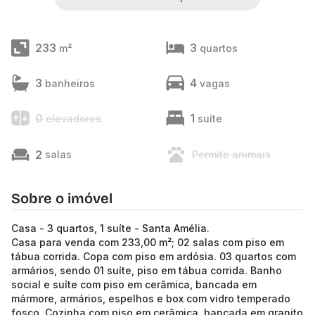
233
3
m²
quartos
3
4
banheiros
vagas
0
1
elevadores
suíte
2
salas
Permite animais
Sobre o imóvel
Casa - 3 quartos, 1 suíte - Santa Amélia.
Casa para venda com 233,00 m²; 02 salas com piso em
tábua corrida. Copa com piso em ardósia. 03 quartos com
armários, sendo 01 suíte, piso em tábua corrida. Banho
social e suíte com piso em cerâmica, bancada em
mármore, armários, espelhos e box com vidro temperado
fosco. Cozinha com piso em cerâmica, bancada em granito