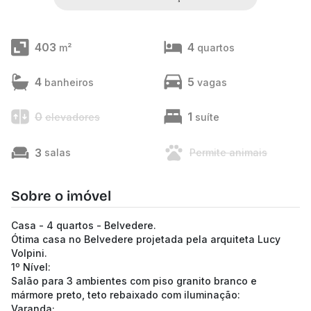
403
4
m²
quartos
4
5
banheiros
vagas
0
1
elevadores
suíte
3
salas
Permite animais
Sobre o imóvel
Casa - 4 quartos - Belvedere.
Ótima casa no Belvedere projetada pela arquiteta Lucy
Volpini.
1º Nível:
Salão para 3 ambientes com piso granito branco e
mármore preto, teto rebaixado com iluminação:
Varanda;