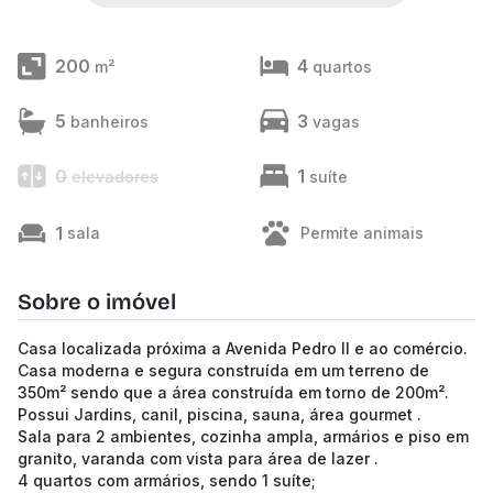
200
4
m²
quartos
5
3
banheiros
vagas
0
1
elevadores
suíte
1
sala
Permite animais
Sobre o imóvel
Casa localizada próxima a Avenida Pedro II e ao comércio.
Casa moderna e segura construída em um terreno de
350m² sendo que a área construída em torno de 200m².
Possui Jardins, canil, piscina, sauna, área gourmet .
Sala para 2 ambientes, cozinha ampla, armários e piso em
granito, varanda com vista para área de lazer .
4 quartos com armários, sendo 1 suíte;