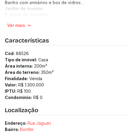
Banho com armários e box de vidros .
Jardim de inverno.
3 vagas de garagem
-----------------------------------------------------------
Ver mais
-----------------------------------------------
(Os preços e informações poderão sofrer mudanças.
Solicitamos a confirmação com nossa equipe).
Características
Cód:
88526
Tipo de imóvel:
Casa
Área interna:
200
m²
Área do terreno:
350
m²
Finalidade:
Venda
Valor:
R$ 1.300.000
IPTU:
R$ 100
Condomínio:
R$ 0
Localização
Endereço:
Rua Jaguari
Bairro:
Bonfim