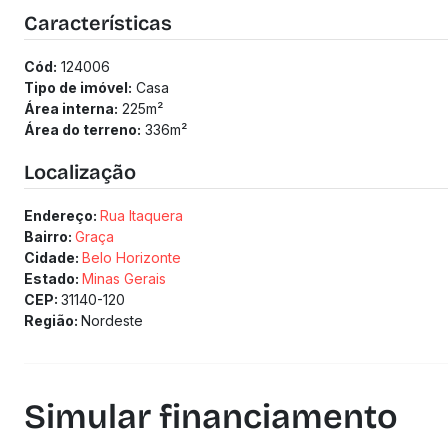
Cozinha
Características
Banheiro social
Quintal lateral privativo
Cód:
124006
Garagem:
Tipo de imóvel:
Casa
3 vagas, garantindo espaço para todos os veículos
Área interna:
225
m²
Localização: Excelente localização no Bairro da Graça, idea
Área do terreno:
336
m²
(Os preços e informações poderão sofrer mudanças. Solici
Localização
Endereço:
Rua Itaquera
Bairro:
Graça
Cidade:
Belo Horizonte
Estado:
Minas Gerais
CEP:
31140-120
Região:
Nordeste
Simular financiamento