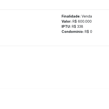
Finalidade:
Venda
Valor:
R$ 600.000
IPTU:
R$ 338
l para investimento.
Condomínio:
R$ 0
tamos a confirmação com nossa equipe.)