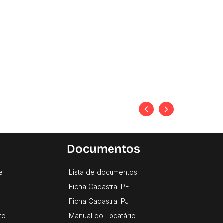
s
Documentos
e
Lista de documentos
Ficha Cadastral PF
Ficha Cadastral PJ
to
Manual do Locatário