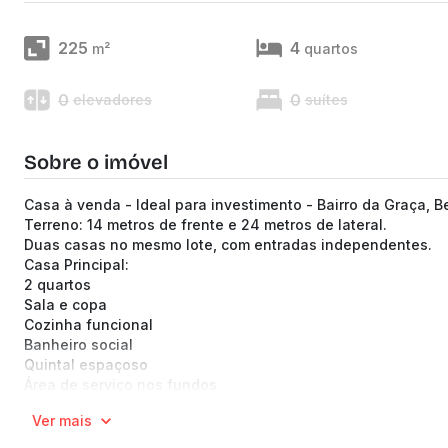
225
4
m²
quartos
0
0
elevadores
suítes
Sobre o imóvel
Casa à venda - Ideal para investimento - Bairro da Graça, B
Terreno: 14 metros de frente e 24 metros de lateral.
Duas casas no mesmo lote, com entradas independentes.
Casa Principal:
2 quartos
Sala e copa
Cozinha funcional
Banheiro social
Quintal espaçoso
Área de serviço nos fundos
Segunda Casa:
Ver mais
2 quartos
Sala