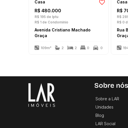
Casa
Casa
R$ 480.000
R$ 7
R$ 195
de Iptu
R$ 28
R$ 1
de Condomínio
R$ 0
d
Avenida Cristiano Machado
Rua 
Graça
Graç
109m²
2
2
0
0
19
Sobre nó
Sobre a LAR
Unidades
Blog
LAR Social