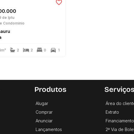
00.000
9
de Iptu
e Condomínio
Bauru
a
4m²
2
2
0
1
s
Produtos
Serviço
Alugar
Área do client
Comprar
Extrato
Anunciar
Financiamento
Lançamentos
2ª Via de Bole