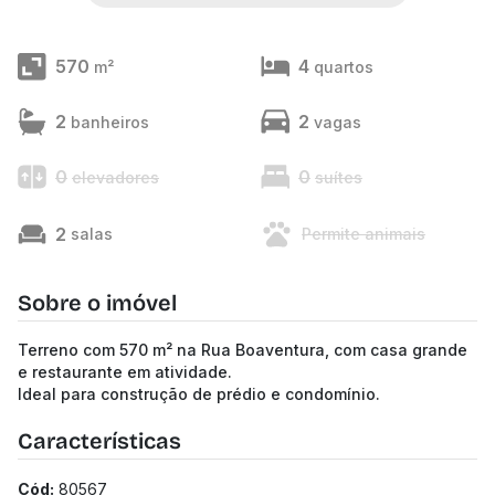
570
4
m²
quartos
2
2
banheiros
vagas
0
0
elevadores
suítes
2
salas
Permite animais
Sobre o imóvel
Terreno com 570 m² na Rua Boaventura, com casa grande
e restaurante em atividade.
Ideal para construção de prédio e condomínio.
Características
Cód:
80567