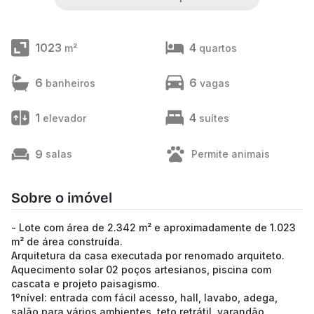
1023
4
m²
quartos
6
6
banheiros
vagas
1
4
elevador
suítes
9
salas
Permite animais
Sobre o imóvel
- Lote com área de 2.342 m² e aproximadamente de 1.023
m² de área construída.
Arquitetura da casa executada por renomado arquiteto.
Aquecimento solar 02 poços artesianos, piscina com
cascata e projeto paisagismo.
1ºnível: entrada com fácil acesso, hall, lavabo, adega,
salão para vários ambientes, teto retrátil, varandão