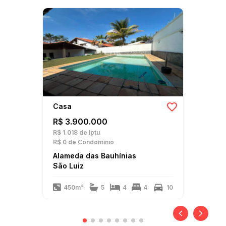
Casa
R$ 3.900.000
R$ 1.018
de Iptu
R$ 0
de Condomínio
Alameda das Bauhínias
São Luiz
450m²
5
4
4
10