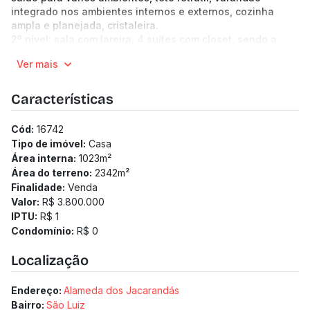
integrado nos ambientes internos e externos, cozinha
ampla e planejada, cristaleira.
2º nível: sala com lareira, 4 suítes com closet, sendo a
máster com hidro e jardim de inverno, banhos revestidos
Ver mais
em mármore.
Edícula composto por 03 salas, 01 banheiro e 01 copa.
Galpão com 75 m² de área.
Características
Venha fazer um bom negócio!!!
(Os preços e informações poderão sofrer mudanças.
Cód:
16742
Solicitamos a confirmação com nossa equipe).
Tipo de imóvel:
Casa
Área interna:
1023
m²
Área do terreno:
2342
m²
Finalidade:
Venda
Valor:
R$ 3.800.000
IPTU:
R$ 1
Condomínio:
R$ 0
Localização
Endereço:
Alameda dos Jacarandás
Bairro:
São Luiz