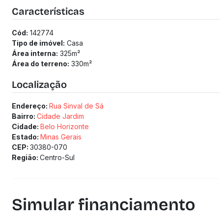
2 vagas de garagem.
Características
O imóvel está localizado próximo à Avenida Prudente de Mor
Cultural Manoel Antônio de Carvalho, com fácil acesso a com
Cód:
142774
(Os preços e informações poderão sofrer mudanças. Solici
Tipo de imóvel:
Casa
Área interna:
325
m²
Área do terreno:
330
m²
Localização
Endereço:
Rua Sinval de Sá
Bairro:
Cidade Jardim
Cidade:
Belo Horizonte
Estado:
Minas Gerais
CEP:
30380-070
Região:
Centro-Sul
Simular financiamento