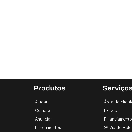
s
Produtos
Serviço
Alugar
Área do client
Comprar
Extrato
Anunciar
Financiamento
Lançamentos
2ª Via de Bole