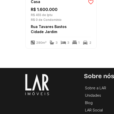
Casa
R$ 1.600.000
R$ 455
de Iptu
R$ 0
de Condomínio
Rua Tavares Bastos
Cidade Jardim
280m²
3
3
1
2
Sobre nó
Sobre a LAR
Unidades
Blog
LAR Social