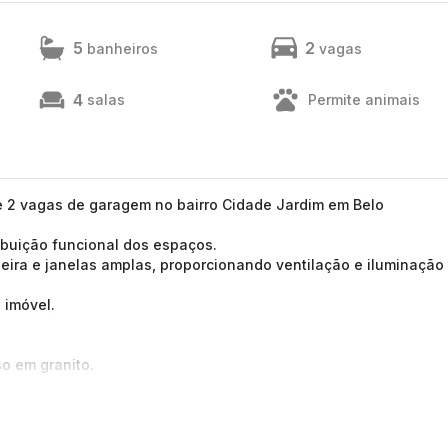
5
2
banheiros
vagas
4
salas
Permite animais
 e 2 vagas de garagem no bairro Cidade Jardim em Belo
ibuição funcional dos espaços.
ira e janelas amplas, proporcionando ventilação e iluminação
 imóvel.
o em granito.
 janelas grandes.
ados e 1 suíte máster com closet, varanda e banheiro com banhe
onal.