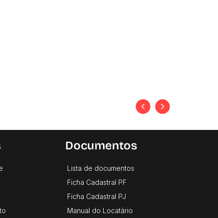
s
Documentos
e
Lista de documentos
Ficha Cadastral PF
Ficha Cadastral PJ
to
Manual do Locatário