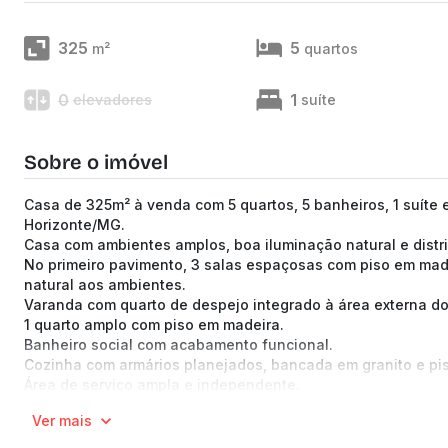
325
5
m²
quartos
0
1
elevadores
suíte
Sobre o imóvel
Casa de 325m² à venda com 5 quartos, 5 banheiros, 1 suíte
Horizonte/MG.
Casa com ambientes amplos, boa iluminação natural e distr
No primeiro pavimento, 3 salas espaçosas com piso em made
natural aos ambientes.
Varanda com quarto de despejo integrado à área externa do
1 quarto amplo com piso em madeira.
Banheiro social com acabamento funcional.
Cozinha com armários planejados, bancada em granito e pis
Área de serviço ampla e independente.
No segundo pavimento, sala ampla com acesso à varanda e
Ver mais
5 quartos no total, sendo 4 dormitórios com armários planej
Banheiros com boa distribuição interna e acabamento funci