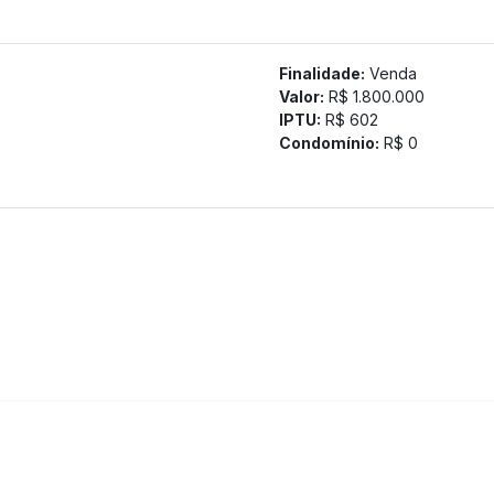
ais, Avenida Raja Gabaglia, ao Colégio São Paulo e ao Instituto
ércios, serviços e principais vias da região.
Finalidade:
Venda
tamos a confirmação com nossa equipe).
Valor:
R$ 1.800.000
IPTU:
R$ 602
Condomínio:
R$ 0