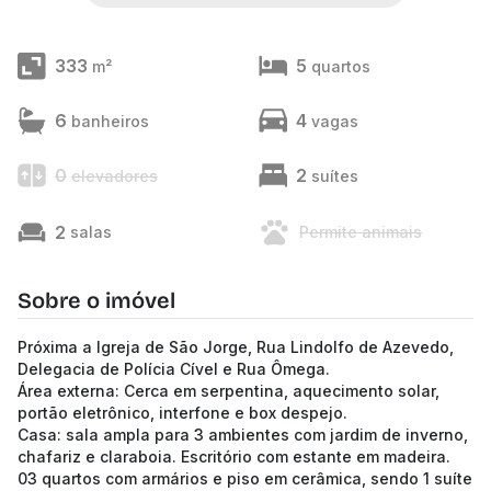
333
5
m²
quartos
6
4
banheiros
vagas
0
2
elevadores
suítes
2
salas
Permite animais
Sobre o imóvel
Próxima a Igreja de São Jorge, Rua Lindolfo de Azevedo,
Delegacia de Polícia Cível e Rua Ômega.
Área externa: Cerca em serpentina, aquecimento solar,
portão eletrônico, interfone e box despejo.
Casa: sala ampla para 3 ambientes com jardim de inverno,
chafariz e claraboia. Escritório com estante em madeira.
03 quartos com armários e piso em cerâmica, sendo 1 suíte