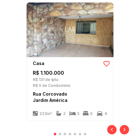
Casa
R$ 1.100.000
R$ 131
de Iptu
R$ 0
de Condomínio
Rua Corcovado
Jardim América
223m²
2
5
0
6