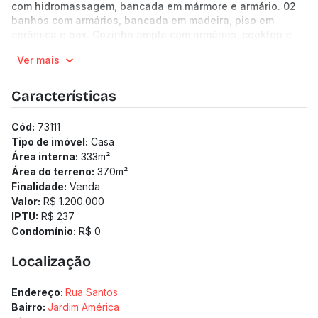
com hidromassagem, bancada em mármore e armário. 02
banhos com armários, bancada em madeira, piso em
cerâmica e box. Cozinha ampla com armários, cooktop e
piso em cerâmica.
Ver mais
1° andar: 01 quarto com suíte e closet. Banheiro com box
blindex e porta com vitrais. No corredor possui 1 armário
embutido e escada em caracol de acesso ao 2° andar.
Características
2° andar: 1 terraço com telhado aparente com forro em
madeira.1 banheiro e quarto de despejo.
Cód:
73111
04 vagas de garagem.
Tipo de imóvel:
Casa
Área interna:
333
m²
Área do terreno:
370
m²
Finalidade:
Venda
Valor:
R$ 1.200.000
IPTU:
R$ 237
Condomínio:
R$ 0
Localização
Endereço:
Rua Santos
Bairro:
Jardim América