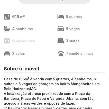
616
5
m²
quartos
4
6
banheiros
vagas
0
3
elevadores
suítes
3
salas
Permite animais
Sobre o imóvel
Casa de 616m² á venda com 5 quartos, 4 banheiros, 3
suítes e 6 vagas de garagem no bairro Mangabeiras em
Belo Horizonte/MG.
A localização oferece proximidade com a Praça da
Bandeira, Praça do Papa e Varanda Urbana, com fácil
acesso a áreas verdes e opções de lazer.
1º Pavimento: Garagem para 5 carros, piso de pedra