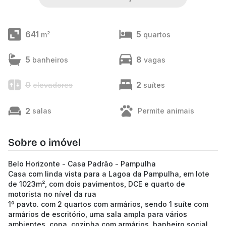
641
5
m²
quartos
5
8
banheiros
vagas
0
2
elevadores
suítes
2
salas
Permite animais
Sobre o imóvel
Belo Horizonte - Casa Padrão - Pampulha
Casa com linda vista para a Lagoa da Pampulha, em lote
de 1023m², com dois pavimentos, DCE e quarto de
motorista no nível da rua
1º pavto. com 2 quartos com armários, sendo 1 suíte com
armários de escritório, uma sala ampla para vários
ambientes, copa, cozinha com armários, banheiro social,