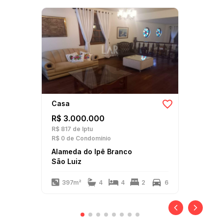
Casa
R$ 3.000.000
R$ 817
de Iptu
R$ 0
de Condomínio
Alameda do Ipê Branco
São Luiz
397m²
4
4
2
6