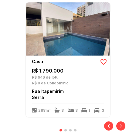
Casa
R$ 1.790.000
R$ 646
de Iptu
R$ 0
de Condomínio
Rua Itapemirim
Serra
288m²
3
3
1
3