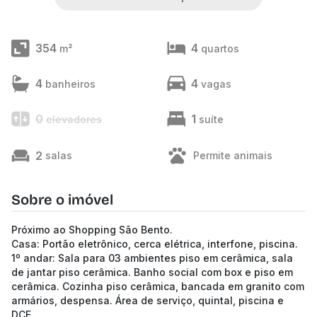
354
4
m²
quartos
4
4
banheiros
vagas
0
1
elevadores
suíte
2
salas
Permite animais
Sobre o imóvel
Próximo ao Shopping São Bento.
Casa: Portão eletrônico, cerca elétrica, interfone, piscina.
1º andar: Sala para 03 ambientes piso em cerâmica, sala
de jantar piso cerâmica. Banho social com box e piso em
cerâmica. Cozinha piso cerâmica, bancada em granito com
armários, despensa. Área de serviço, quintal, piscina e
DCE.