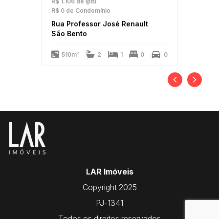
R$ 1.106
de Iptu
R$ 0
de Condomínio
Rua Professor José Renault
São Bento
510m²
2
1
0
0
LAR Imóveis
Copyright 2025
PJ-1341
Todos os direitos reservados