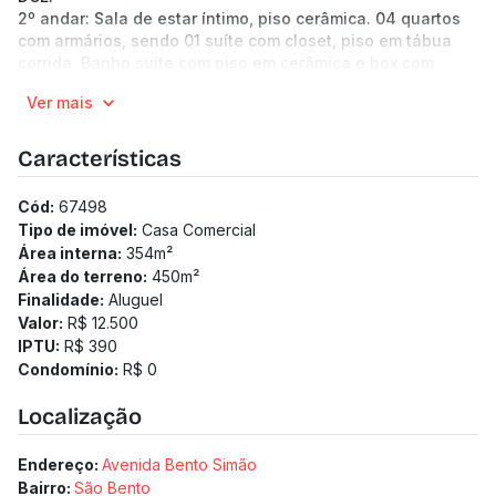
2º andar: Sala de estar íntimo, piso cerâmica. 04 quartos
com armários, sendo 01 suíte com closet, piso em tábua
corrida. Banho suíte com piso em cerâmica e box com
banheira, banho social piso em cerâmica, bancada em
Ver mais
mármore, box. Adega, varanda.
4 vagas de garagem, sendo 2 livres e 2 presas.
Características
Cód:
67498
Tipo de imóvel:
Casa Comercial
Área interna:
354
m²
Área do terreno:
450
m²
Finalidade:
Aluguel
Valor:
R$ 12.500
IPTU:
R$ 390
Condomínio:
R$ 0
Localização
Endereço:
Avenida Bento Simão
Bairro:
São Bento