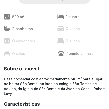
510
1
m²
quarto
2
0
banheiros
vagas
0
0
elevadores
suítes
0
salas
Permite animais
Sobre o imóvel
Casa comercial com aproximadamente 510 m² para alugar
no bairro São Bento, ao lado do colégio São Tomas de
Aquino, da Igreja de São Bento e da Avenida Consul Robert
Levy.
Características