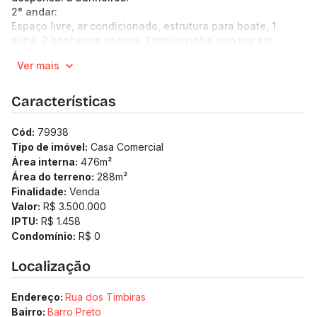
2° andar:
Espaço livre, ar condicionado, estrutura para boate, 1
suíte, 2 banheiros sociais. 1 minicozinha com pia em
alumínio e apoio em granito.
Ver mais
-----------------------------------------------------------
-------------------------------------------------
(Os preços e informações poderão sofrer mudanças.
Características
Solicitamos a confirmação com nossa equipe).
Total de 288,96m² sendo 10m de frente.
Cód:
79938
Tipo de imóvel:
Casa Comercial
Área interna:
476
m²
Área do terreno:
288
m²
Finalidade:
Venda
Valor:
R$ 3.500.000
IPTU:
R$ 1.458
Condomínio:
R$ 0
Localização
Endereço:
Rua dos Timbiras
Bairro:
Barro Preto