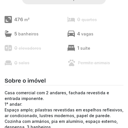
476
0
m²
quartos
5
4
banheiros
vagas
0
1
elevadores
suíte
0
salas
Permite animais
Sobre o imóvel
Casa comercial com 2 andares, fachada revestida e
entrada imponente.
1° andar:
Espaço amplo; pilastras revestidas em espelhos reflexivos,
ar condicionado, lustres modernos, papel de parede.
Cozinha com armários, pia em alumínio, espaço externo,
despensa. 3 banheiros.