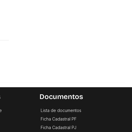
s
Documentos
e
Lista de documentos
Ficha Cadastral PF
Ficha Cadastral PJ