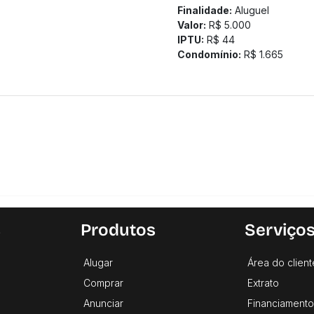
Finalidade:
Aluguel
Valor:
R$ 5.000
IPTU:
R$ 44
Condomínio:
R$ 1.665
s
Produtos
Serviço
Alugar
Área do client
Comprar
Extrato
Anunciar
Financiamento