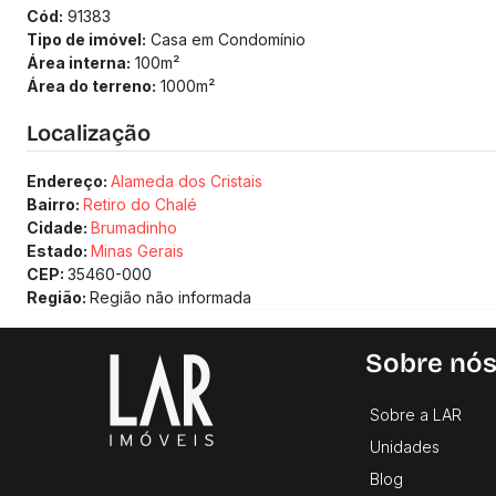
Cód:
91383
Tipo de imóvel:
Casa em Condomínio
Área interna:
100
m²
Área do terreno:
1000
m²
Localização
Endereço:
Alameda dos Cristais
Bairro:
Retiro do Chalé
Cidade:
Brumadinho
Estado:
Minas Gerais
CEP:
35460-000
Região:
Região não informada
Sobre nó
Sobre a LAR
Unidades
Blog