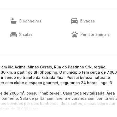
3
6
banheiros
vagas
2
salas
Permite animais
 em Rio Acima, Minas Gerais, Rua do Pastinho S/N, região
 30 km, a partir do BH Shopping. O município tem cerca de 7.000
r inserido no trajeto da Estrada Real. Possui beleza natural e
azer com clube e espaço gourmet, segurança 24 horas, lago, 3
 de 2005 m², possui “habite-se”. Casa toda revitalizada. Área
e banheiro. Sala de jantar com lareira e varanda com bonita vist
rtos servidos por dois banheiros, duas suítes, ambas com estar
água de 10.000 litros.