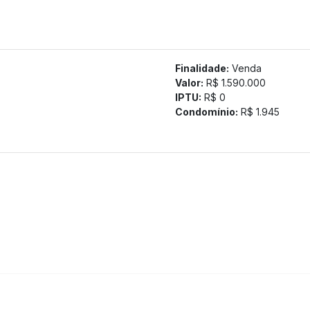
tamos a confirmação com nossa equipe).
Finalidade:
Venda
Valor:
R$ 1.590.000
IPTU:
R$ 0
Condomínio:
R$ 1.945