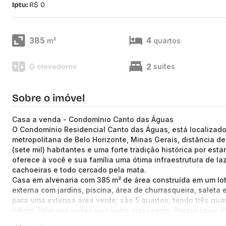
Iptu:
R$ 0
385
4
m²
quartos
0
2
elevadores
suítes
Sobre o imóvel
Casa a venda - Condomínio Canto das Águas
O Condomínio Residencial Canto das Águas, está localizado
metropolitana de Belo Horizonte, Minas Gerais, distância de
(sete mil) habitantes e uma forte tradição histórica por esta
oferece à você e sua família uma ótima infraestrutura de l
cachoeiras e todo cercado pela mata.
Casa em alvenaria com 385 m² de área construída em um lote
externa com jardins, piscina, área de churrasqueira, saleta 
para uma extensa área verde; são 5 quartos, tendo três qua
íntimo. Uma das suítes com hidro massagem. Possui caixa d’
6 vagas de garagem.