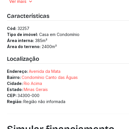
Ver mais
(Os preços e informações poderão sofrer mudanças. Solici
Características
Cód:
32257
Tipo de imóvel:
Casa em Condomínio
Área interna:
385
m²
Área do terreno:
2400
m²
Localização
Endereço:
Avenida da Mata
Bairro:
Condomínio Canto das Águas
Cidade:
Rio Acima
Estado:
Minas Gerais
CEP:
34300-000
Região:
Região não informada