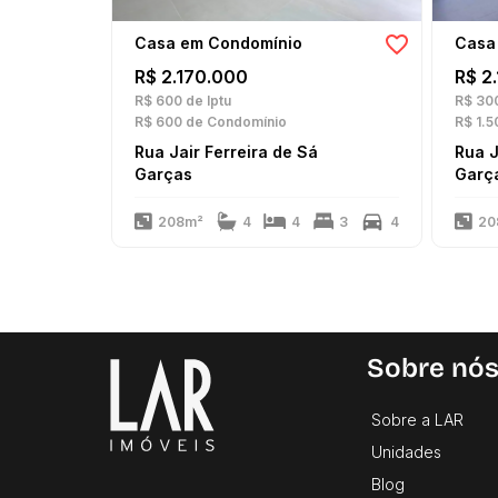
Casa em Condomínio
Casa
R$ 2.170.000
R$ 2
R$ 600
de Iptu
R$ 30
R$ 600
de Condomínio
R$ 1.5
Rua Jair Ferreira de Sá
Rua J
Garças
Garç
208m²
4
4
3
4
20
Sobre nó
Sobre a LAR
Unidades
Blog