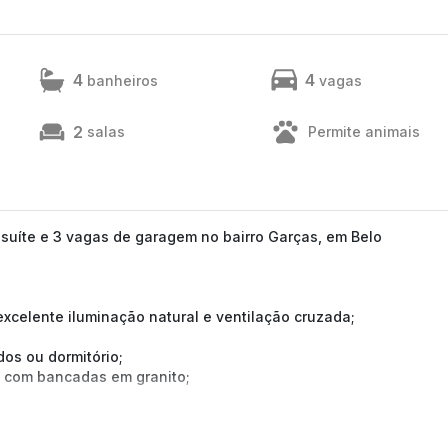
4
4
banheiros
vagas
2
salas
Permite animais
suíte e 3 vagas de garagem no bairro Garças, em Belo
xcelente iluminação natural e ventilação cruzada;
dos ou dormitório;
, com bancadas em granito;
al para paisagismo.