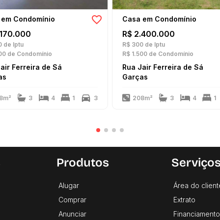
 em Condomínio
Casa em Condomínio
.170.000
R$ 2.400.000
0
de Iptu
R$ 300
de Iptu
00
de Condomínio
R$ 1.500
de Condomínio
air Ferreira de Sá
Rua Jair Ferreira de Sá
as
Garças
8m²
3
4
1
3
208m²
3
4
1
s
Produtos
Serviço
Alugar
Área do client
Comprar
Extrato
Anunciar
Financiamento