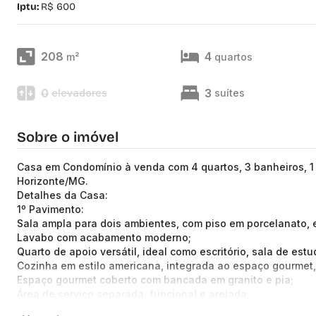
Iptu:
R$ 600
208
4
m²
quartos
0
3
elevadores
suítes
Sobre o imóvel
Casa em Condomínio à venda com 4 quartos, 3 banheiros, 1 
Horizonte/MG.
Detalhes da Casa:
1º Pavimento:
Sala ampla para dois ambientes, com piso em porcelanato, e
Lavabo com acabamento moderno;
Quarto de apoio versátil, ideal como escritório, sala de estu
Cozinha em estilo americana, integrada ao espaço gourmet
Espaço gourmet coberto com bancada em granito e pia;
Área de serviço separada, funcional e arejada;
Quintal espaçoso com área verde, pomar formado e potenci