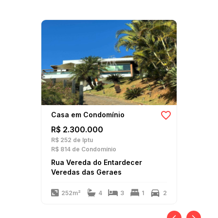
Casa em Condomínio
R$ 2.300.000
R$ 252
de Iptu
R$ 814
de Condomínio
Rua Vereda do Entardecer
Veredas das Geraes
252m²
4
3
1
2