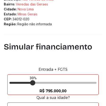
4 vagas de garagem cobertas.
Bairro:
Veredas das Geraes
(Os preços e informações poderão sofrer mudanças.
Cidade:
Nova Lima
Solicitamos a confirmação com nossa equipe).
Estado:
Minas Gerais
CEP:
34012-020
Região:
Região não informada
Simular financiamento