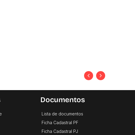
s
Documentos
e
Lista de documentos
Ficha Cadastral PF
Ficha Cadastral PJ