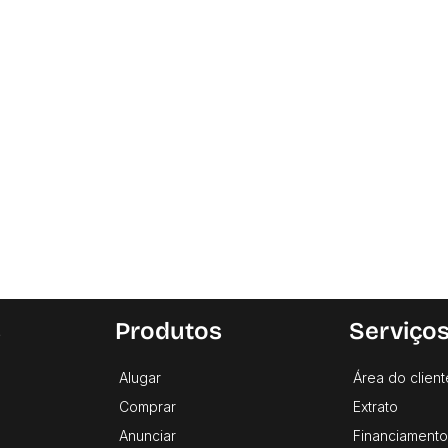
s
Produtos
Serviço
Alugar
Área do client
Comprar
Extrato
Anunciar
Financiamento