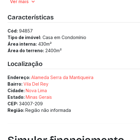
Ver mais
Quadra de tênis não oficial.
8 vagas de garagem, sendo 3 vagas cobertas.
Localização privilegiada, próximo à guarita do condomínio, 
Características
------------------------------------------------------------
(Os preços e informações poderão sofrer mudanças. Solici
Cód:
94857
Tipo de imóvel:
Casa em Condomínio
Área interna:
430
m²
Área do terreno:
2400
m²
Localização
Endereço:
Alameda Serra da Mantiqueira
Bairro:
Vila Del Rey
Cidade:
Nova Lima
Estado:
Minas Gerais
CEP:
34007-209
Região:
Região não informada