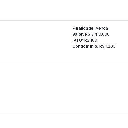
garantindo segurança e tranquilidade para sua família.
------------------------------------------------
tamos a confirmação com nossa equipe).
Finalidade:
Venda
Valor:
R$ 3.410.000
IPTU:
R$ 100
Condomínio:
R$ 1.200