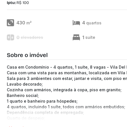
Iptu:
R$ 100
430
4
m²
quartos
0
1
elevadores
suíte
Sobre o imóvel
Casa em Condomínio - 4 quartos, 1 suíte, 8 vagas - Vila Del
Casa com uma vista para as montanhas, localizada em Vila 
Sala para 3 ambientes com estar, jantar e visita, com piso 
Lavabo decorado;
Cozinha com armários, integrada à copa, piso em granito;
Banheiro social;
1 quarto e banheiro para hóspedes;
4 quartos, incluindo 1 suíte, todos com armários embutidos;
Dependência completa de empregada;
Quarto de despejo;
Pátio grande, canil e pomar;