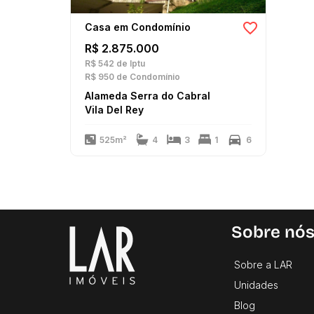
Casa em Condomínio
R$ 2.875.000
R$ 542
de Iptu
R$ 950
de Condomínio
Alameda Serra do Cabral
Vila Del Rey
525m²
4
3
1
6
Sobre nó
Sobre a LAR
Unidades
Blog