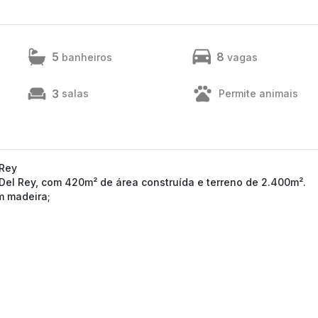
5
8
banheiros
vagas
3
salas
Permite animais
 Rey
Del Rey, com 420m² de área construída e terreno de 2.400m².
em madeira;