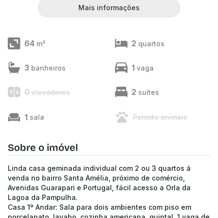
Mais informações
64
2
m²
quartos
3
1
banheiros
vaga
0
2
elevadores
suítes
1
sala
Permite animais
Sobre o imóvel
Linda casa geminada individual com 2 ou 3 quartos á
venda no bairro Santa Amélia, próximo de comércio,
Avenidas Guarapari e Portugal, fácil acesso a Orla da
Lagoa da Pampulha.
Casa 1º Andar: Sala para dois ambientes com piso em
porcelanato, lavabo, cozinha americana, quintal, 1 vaga de