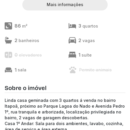
Mais informações
86
3
m²
quartos
2
2
banheiros
vagas
0
1
elevadores
suíte
1
sala
Permite animais
Sobre o imóvel
Linda casa geminada com 3 quartos á venda no bairro
Itapoã, próximo ao Parque Lagoa do Nado e Avenida Pedro
1º, rua tranquila e arborizada, localização privilegiada no
bairro, 2 vagas de garagem descobertas.
Casa 1º Andar: Sala para dois ambientes, lavabo, cozinha,
área de serviço e área externa.