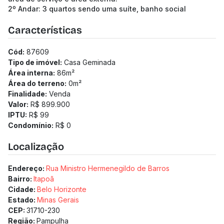
2º Andar: 3 quartos sendo uma suíte, banho social
Características
Cód:
87609
Tipo de imóvel:
Casa Geminada
Área interna:
86
m²
Área do terreno:
0
m²
Finalidade:
Venda
Valor:
R$ 899.900
IPTU:
R$ 99
Condomínio:
R$ 0
Localização
Endereço:
Rua Ministro Hermenegildo de Barros
Bairro:
Itapoã
Cidade:
Belo Horizonte
Estado:
Minas Gerais
CEP:
31710-230
Região:
Pampulha