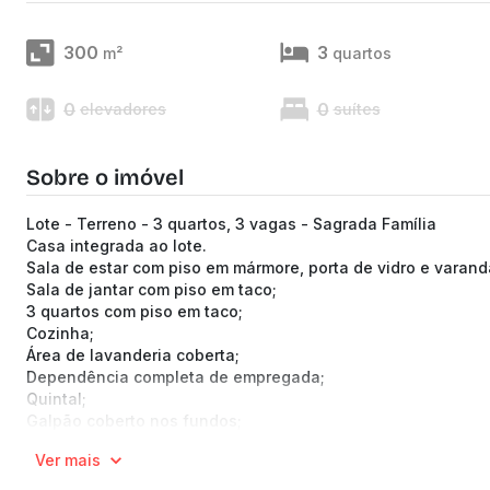
300
3
m²
quartos
0
0
elevadores
suítes
Sobre o imóvel
Lote - Terreno - 3 quartos, 3 vagas - Sagrada Família
Casa integrada ao lote.
Sala de estar com piso em mármore, porta de vidro e varand
Sala de jantar com piso em taco;
3 quartos com piso em taco;
Cozinha;
Área de lavanderia coberta;
Dependência completa de empregada;
Quintal;
Galpão coberto nos fundos;
Laje e telha estilo colonial;
Ver mais
Gradeada e afastada;
Vista panorâmica da Serra do Curral