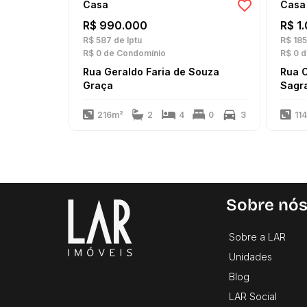
Casa
Casa
R$ 990.000
R$ 1
R$ 587
de Iptu
R$ 185
R$ 0
de Condomínio
R$ 0
d
Rua Geraldo Faria de Souza
Rua 
Graça
Sagra
216m²
2
4
0
3
11
Sobre nó
Sobre a LAR
Unidades
Blog
LAR Social