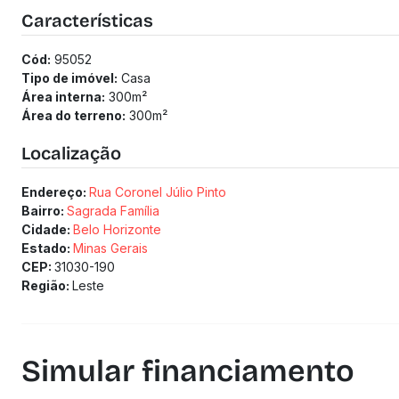
3 vagas de garagem.
Características
(Os preços e informações poderão sofrer mudanças. Solici
Cód:
95052
Tipo de imóvel:
Casa
Área interna:
300
m²
Área do terreno:
300
m²
Localização
Endereço:
Rua Coronel Júlio Pinto
Bairro:
Sagrada Família
Cidade:
Belo Horizonte
Estado:
Minas Gerais
CEP:
31030-190
Região:
Leste
Simular financiamento