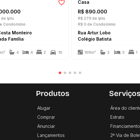
Casa
.000.000
R$ 890.000
de Iptu
R$ 279
de Iptu
e Condomínio
R$ 0
de Condomínio
Costa Monteiro
Rua Artur Lobo
da Família
Colégio Batista
4m²
4
4
2
10
159m²
2
3
1
s
Produtos
Serviço
Alugar
Área do client
Comprar
Extrato
Anunciar
Financiamento
Lançamentos
2ª Via de Bole