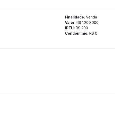
tamos a confirmação com nossa equipe).
Finalidade:
Venda
Valor:
R$ 1.200.000
IPTU:
R$ 200
Condomínio:
R$ 0