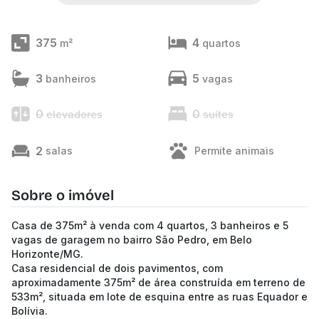
375
4
m²
quartos
3
5
banheiros
vagas
0
0
elevadores
suítes
2
salas
Permite animais
Sobre o imóvel
Casa de 375m² à venda com 4 quartos, 3 banheiros e 5
vagas de garagem no bairro São Pedro, em Belo
Horizonte/MG.
Casa residencial de dois pavimentos, com
aproximadamente 375m² de área construída em terreno de
533m², situada em lote de esquina entre as ruas Equador e
Bolívia.