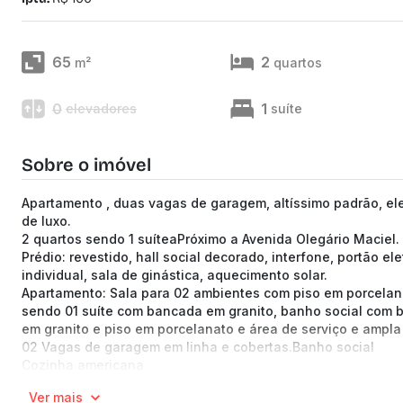
65
2
m²
quartos
0
1
elevadores
suíte
Sobre o imóvel
Apartamento , duas vagas de garagem, altíssimo padrão, el
de luxo.
2 quartos sendo 1 suíteaPróximo a Avenida Olegário Maciel.
Prédio: revestido, hall social decorado, interfone, portão el
individual, sala de ginástica, aquecimento solar.
Apartamento: Sala para 02 ambientes com piso em porcelan
sendo 01 suíte com bancada em granito, banho social com 
em granito e piso em porcelanato e área de serviço e ampla
02 Vagas de garagem em linha e cobertas.Banho social
Cozinha americana
Aquecimento solar
Ver mais
Medidor individual de água e gás