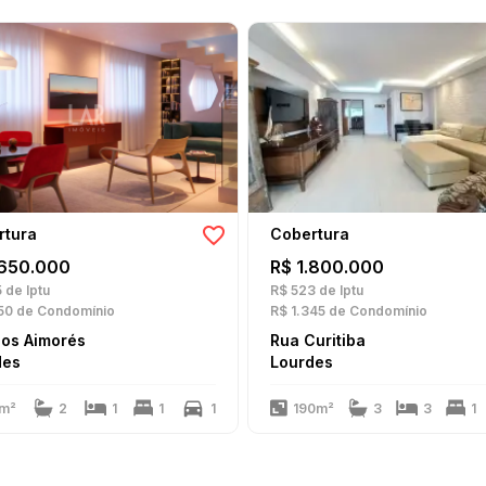
rtura
Cobertura
.650.000
R$ 1.800.000
5
de Iptu
R$ 523
de Iptu
50
de Condomínio
R$ 1.345
de Condomínio
dos Aimorés
Rua Curitiba
des
Lourdes
m²
2
1
1
1
190m²
3
3
1