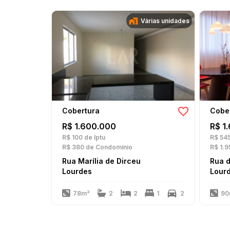
Várias unidades
Cobertura
Cobe
R$ 1.600.000
R$ 1
R$ 100
de Iptu
R$ 54
R$ 380
de Condomínio
R$ 1.9
Rua Marília de Dirceu
Rua 
Lourdes
Lour
78m²
2
2
1
2
90