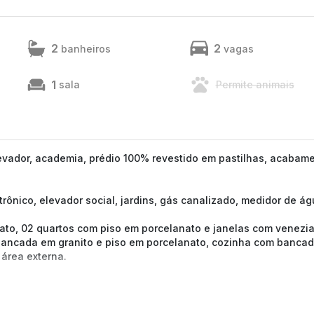
2
2
banheiros
vagas
1
sala
Permite animais
evador, academia, prédio 100% revestido em pastilhas, acabam
etrônico, elevador social, jardins, gás canalizado, medidor de á
ato, 02 quartos com piso em porcelanato e janelas com venezi
bancada em granito e piso em porcelanato, cozinha com banca
 área externa.