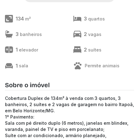
134
3
m²
quartos
3
2
banheiros
vagas
1
2
elevador
suítes
1
sala
Permite animais
Sobre o imóvel
Cobertura Duplex de 134m² à venda com 3 quartos, 3
banheiros, 2 suítes e 2 vagas de garagem no bairro Itapoã,
em Belo Horizonte/MG.
1º Pavimento:
Sala com pé direito duplo (6 metros), janelas em blindex,
varanda, painel de TV e piso em porcelanato;
Suíte com ar condicionado, armário planejado,