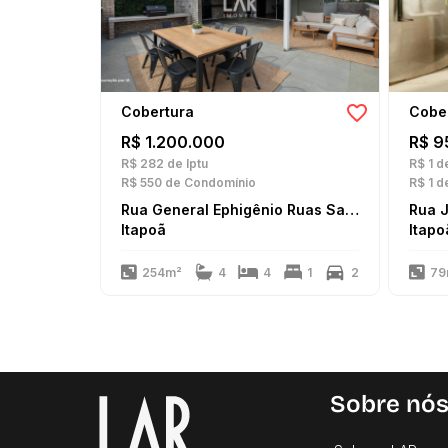
Cobertura
Cobe
R$ 1.200.000
R$ 9
R$ 282
de Iptu
R$ 1
de
R$ 550
de Condomínio
R$ 1
de
Rua General Ephigênio Ruas Santos
Itapoã
Itapo
254m²
4
4
1
2
79
Sobre nó