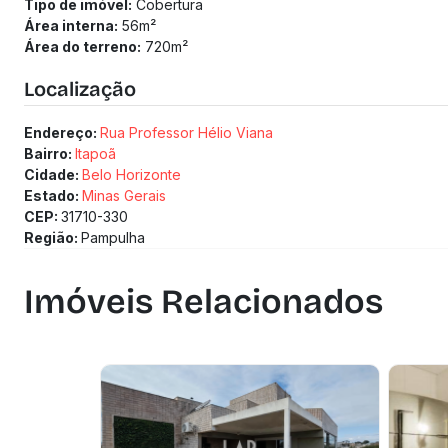
Tipo de imóvel:
Cobertura
Área interna:
56
m²
Área do terreno:
720
m²
Localização
Endereço:
Rua Professor Hélio Viana
Bairro:
Itapoã
Cidade:
Belo Horizonte
Estado:
Minas Gerais
CEP:
31710-330
Região:
Pampulha
Imóveis Relacionados