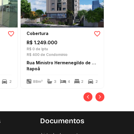
Cobertura
Cobertur
R$ 1.249.000
R$ 950.
R$ 0
de Iptu
R$ 320
de I
R$ 400
de Condomínio
R$ 770
de 
Rua Ministro Hermenegildo de Barros
Itapoã
Itapoã
2
88m²
3
4
2
2
170m²
s
Documentos