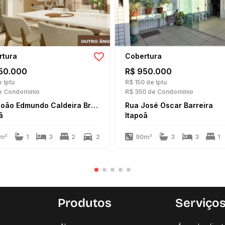
rtura
Cobertura
50.000
R$ 950.000
 Iptu
R$ 150
de Iptu
 Condomínio
R$ 350
de Condomínio
Rua João Edmundo Caldeira Brant
Rua José Oscar Barreira
ã
Itapoã
m²
1
3
2
2
90m²
3
3
1
s
Produtos
Serviço