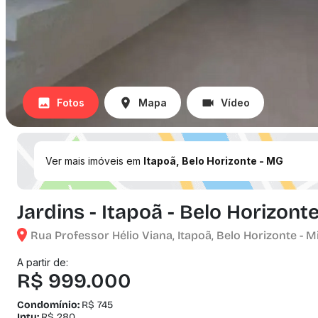
Fotos
Mapa
Vídeo
Ver mais imóveis em
Itapoã, Belo Horizonte - MG
Jardins - Itapoã - Belo Horizont
Rua Professor Hélio Viana, Itapoã, Belo Horizonte - M
A partir de:
R$ 999.000
Condomínio:
R$ 745
Iptu:
R$ 280