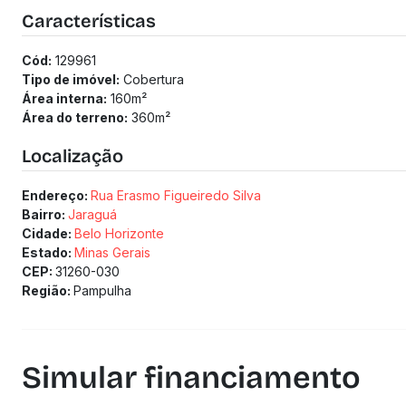
(Os preços e informações poderão sofrer mudanças. Solici
Características
Cód:
129961
Tipo de imóvel:
Cobertura
Área interna:
160
m²
Área do terreno:
360
m²
Localização
Endereço:
Rua Erasmo Figueiredo Silva
Bairro:
Jaraguá
Cidade:
Belo Horizonte
Estado:
Minas Gerais
CEP:
31260-030
Região:
Pampulha
Simular financiamento