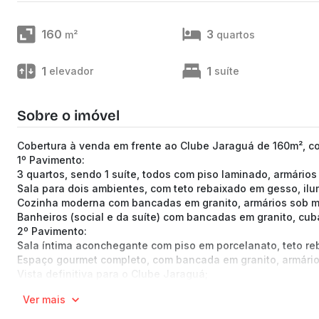
160
3
m²
quartos
1
1
elevador
suíte
Sobre o imóvel
Cobertura à venda em frente ao Clube Jaraguá de 160m², com
1º Pavimento:
3 quartos, sendo 1 suíte, todos com piso laminado, armário
Sala para dois ambientes, com teto rebaixado em gesso, il
Cozinha moderna com bancadas em granito, armários sob med
Banheiros (social e da suíte) com bancadas em granito, cub
2º Pavimento:
Sala íntima aconchegante com piso em porcelanato, teto reb
Espaço gourmet completo, com bancada em granito, armários
Vista definitiva para o Clube Jaraguá;
2 vagas de garagem sob pilotis.
Ver mais
Próximo ao Clube Jaraguá, Praça Santa Catarina Labouré, Av
diversos comércios locais.