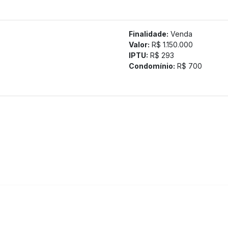
tamos a confirmação com nossa equipe).
Finalidade:
Venda
Valor:
R$ 1.150.000
IPTU:
R$ 293
Condomínio:
R$ 700