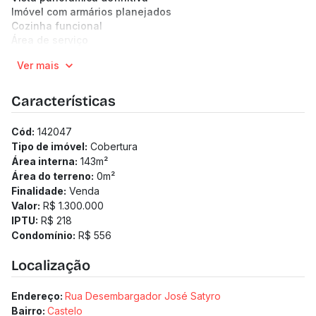
Imóvel com armários planejados
Cozinha funcional
Área de serviço
Infraestrutura:
Ver mais
2 vagas de garagem paralelas
Prédio com elevador e área de lazer completa
(Os preços e informações poderão sofrer mudanças.
Características
Solicitamos a confirmação com nossa equipe).
Cód:
142047
Tipo de imóvel:
Cobertura
Área interna:
143
m²
Área do terreno:
0
m²
Finalidade:
Venda
Valor:
R$ 1.300.000
IPTU:
R$ 218
Condomínio:
R$ 556
Localização
Endereço:
Rua Desembargador José Satyro
Bairro:
Castelo