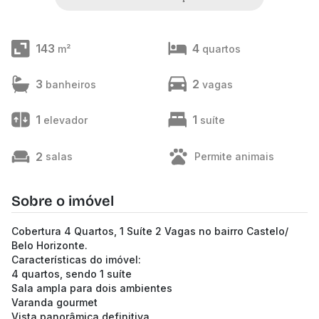
143
4
m²
quartos
3
2
banheiros
vagas
1
1
elevador
suíte
2
salas
Permite animais
Sobre o imóvel
Cobertura 4 Quartos, 1 Suíte 2 Vagas no bairro Castelo/
Belo Horizonte.
Características do imóvel:
4 quartos, sendo 1 suíte
Sala ampla para dois ambientes
Varanda gourmet
Vista panorâmica definitiva