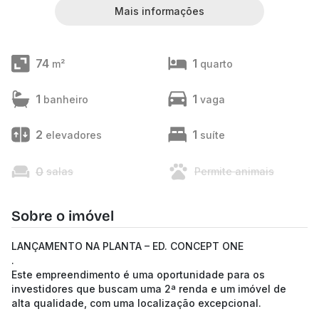
Mais informações
74
1
m²
quarto
1
1
banheiro
vaga
2
1
elevadores
suíte
0
salas
Permite animais
Sobre o imóvel
LANÇAMENTO NA PLANTA – ED. CONCEPT ONE
.
Este empreendimento é uma oportunidade para os
investidores que buscam uma 2ª renda e um imóvel de
alta qualidade, com uma localização excepcional.
.