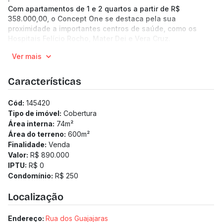
Com apartamentos de 1 e 2 quartos a partir de R$
358.000,00, o Concept One se destaca pela sua
proximidade a importantes centros de saúde, como os
Hospitais Felício Rocho, Mater Dei e Vera Cruz.
.
Ver mais
Imagine estar a apenas alguns minutos desses hospitais
renomados, garantindo uma alta demanda de locação e
valorização do seu investimento.
Características
.
Não perca a chance de fazer parte deste projeto inovador
Cód:
145420
que combina modernidade, conforto e uma localização
Tipo de imóvel:
Cobertura
privilegiada
Área interna:
74
m²
O prédio conta com: Gás Canalizado, Alarme, Hall de
Área do terreno:
600
m²
Entrada, Circuito CFTV, Interfone.
Finalidade:
Venda
8 andares | 7 unidades por andar
Valor:
R$ 890.000
Apartamentos de 28.32 a 75.2 m²
IPTU:
R$ 0
1 a 2 quartos
Condomínio:
R$ 250
1 vagas
Previsão de entrega: 30/11/2026
Localização
Medidor de água individualizado
Medidor de gás individualizado
Endereço:
Rua dos Guajajaras