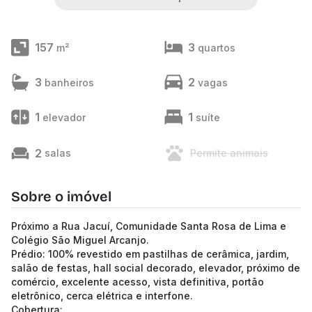
157
3
m²
quartos
3
2
banheiros
vagas
1
1
elevador
suíte
2
salas
Permite animais
Sobre o imóvel
Próximo a Rua Jacuí, Comunidade Santa Rosa de Lima e
Colégio São Miguel Arcanjo.
Prédio: 100% revestido em pastilhas de cerâmica, jardim,
salão de festas, hall social decorado, elevador, próximo de
comércio, excelente acesso, vista definitiva, portão
eletrônico, cerca elétrica e interfone.
Cobertura: