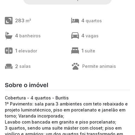
283
4
m²
quartos
4
4
banheiros
vagas
1
1
elevador
suíte
2
salas
Permite animais
Sobre o imóvel
Cobertura - 4 quartos - Buritis
1º Pavimento: sala para 3 ambientes com teto rebaixado e
projeto luminotécnico, piso em porcelanato e janelão em
torno; Varanda incorporada;
Lavabo com bancada em granito e piso porcelanato;
3 quartos, sendo uma suíte máster com closet; piso em
vinílico e armários; um dos quartos foi transformado em