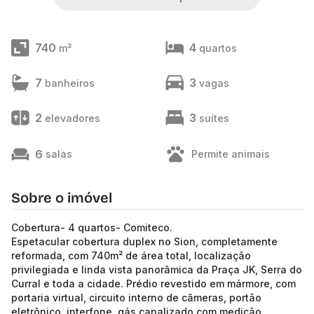
740
4
m²
quartos
7
3
banheiros
vagas
2
3
elevadores
suítes
6
salas
Permite animais
Sobre o imóvel
Cobertura- 4 quartos- Comiteco.
Espetacular cobertura duplex no Sion, completamente
reformada, com 740m² de área total, localização
privilegiada e linda vista panorâmica da Praça JK, Serra do
Curral e toda a cidade. Prédio revestido em mármore, com
portaria virtual, circuito interno de câmeras, portão
eletrônico, interfone, gás canalizado com medição