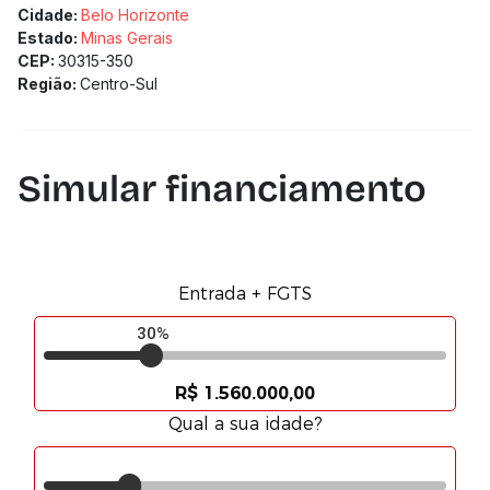
quatro carro. 02 quartos de despejo. Apartamento com
Cidade:
Belo Horizonte
aquecimento solar, em todas as torneiras e chuveiros.
Estado:
Minas Gerais
(Os preços e condições podem sofrer alterações.
CEP:
30315-350
Solicitamos a confirmação com nossa equipe.)
Região:
Centro-Sul
Simular financiamento