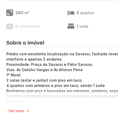
340
4
m²
quartos
0
1
elevadores
suíte
Sobre o imóvel
Prédio com excelente localização na Savassi, fachada reves
interfone e apenas 3 andares.
Proximidade: Praça da Savassi e Pátio Savassi
Vias: Av Getúlio Vargas e Av Afonso Pena
1° Nível:
2 salas (estar e jantar) com piso em taco
4 quartos com armários e piso em taco, sendo 1 suíte
Banheiros com piso e bancadas em mármore, armários, espe
Cozinha reformada com piso em porcelanato, bancada estilo
Despensa
2° Nível:
Ver mais
Sala com piso em ardósia
Terraço de 80 m² coberto