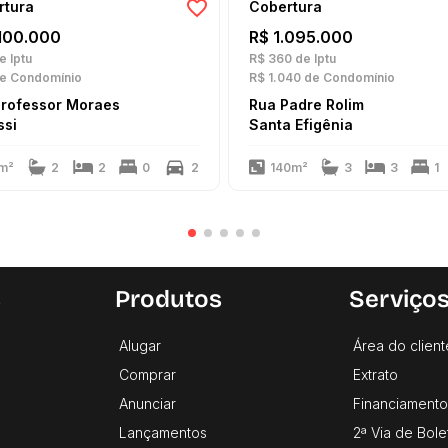
rtura
Cobertura
.100.000
R$ 1.095.000
e Iptu
R$ 360
de Iptu
e Condomínio
R$ 1.040
de Condomínio
Professor Moraes
Rua Padre Rolim
ssi
Santa Efigênia
m²
2
2
0
2
140m²
3
3
1
s
Produtos
Serviço
Alugar
Área do client
Comprar
Extrato
Anunciar
Financiamento
Lançamentos
2ª Via de Bole