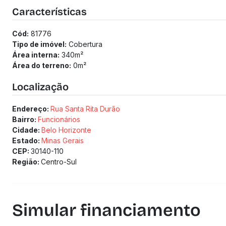
Área de serviço e DCE
Características
Vaga: 1 vaga livre, coberta e demarcada
Cód:
81776
Tipo de imóvel:
Cobertura
Área interna:
340
m²
Área do terreno:
0
m²
Localização
Endereço:
Rua Santa Rita Durão
Bairro:
Funcionários
Cidade:
Belo Horizonte
Estado:
Minas Gerais
CEP:
30140-110
Região:
Centro-Sul
Simular financiamento