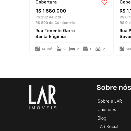
Cobertura
Cobe
R$ 1.680.000
R$ 1
R$ 292
de Iptu
R$ 0
d
R$ 800
de Condomínio
R$ 0
d
Rua Tenente Garro
Rua 
Santa Efigênia
Sava
140m²
2
2
1
2
56
Sobre nó
Sobre a LAR
Unidades
Blog
LAR Social