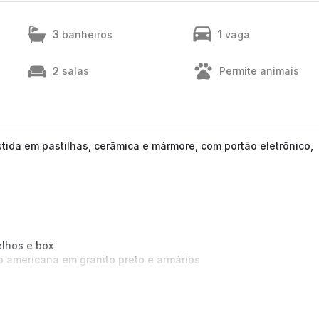
3
1
banheiros
vaga
2
salas
Permite animais
tida em pastilhas, cerâmica e mármore, com portão eletrônico,
lhos e box
 americana em granito preto e armários