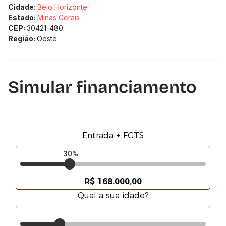
Agende sua visita e descubra o lugar perfeito para você
Cidade:
Belo Horizonte
chamar de lar!
Estado:
Minas Gerais
-----------------------------------------------------------
CEP:
30421-480
-----------------------------------------------
Região:
Oeste
(Os preços e informações poderão sofrer mudanças.
Solicitamos a confirmação com nossa equipe).
Simular financiamento