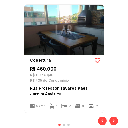
Cobertura
R$ 460.000
R$ 119
de Iptu
R$ 435
de Condomínio
Rua Professor Tavares Paes
Jardim América
87m²
1
2
0
2