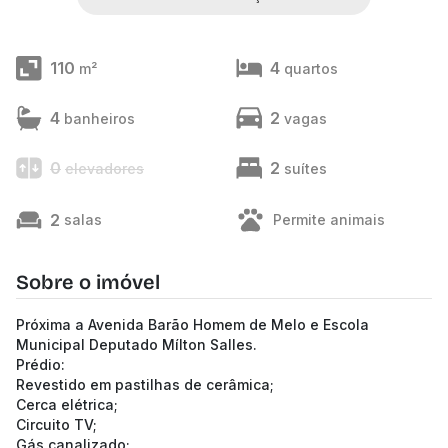
110
4
m²
quartos
4
2
banheiros
vagas
0
2
elevadores
suítes
2
salas
Permite animais
Sobre o imóvel
Próxima a Avenida Barão Homem de Melo e Escola
Municipal Deputado Mílton Salles.
Prédio:
Revestido em pastilhas de cerâmica;
Cerca elétrica;
Circuito TV;
Gás canalizado;