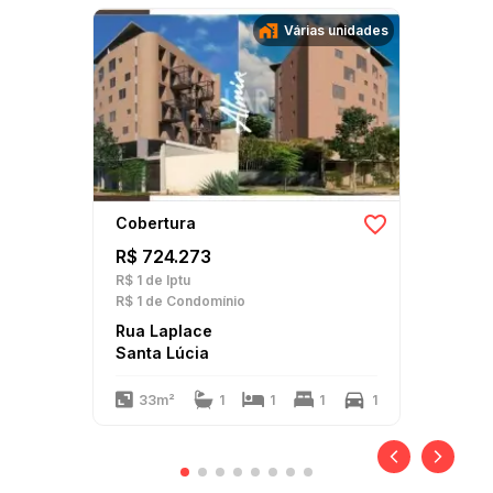
Várias unidades
Cobertura
R$ 724.273
R$ 1
de Iptu
R$ 1
de Condomínio
Rua Laplace
Santa Lúcia
33m²
1
1
1
1