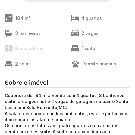
184
4
m²
quartos
3
2
banheiros
vagas
0
1
elevadores
suíte
2
salas
Permite animais
Sobre o imóvel
Cobertura de 184m² à venda com 4 quartos, 3 banheiros, 1
suíte, área gourmet e 2 vagas de garagem no bairro Santa
Lúcia, em Belo Horizonte/MG.
A sala é distribuída em dois ambientes, estar e jantar, com
iluminação instalada e armários.
Os dormitórios totalizam quatro quartos com armários,
sendo um deles suíte. A suíte conta com bancada,