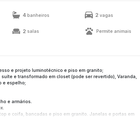
4
2
banheiros
vagas
2
salas
Permite animais
sso e projeto luminotécnico e piso em granito;
 suíte e transformado em closet (pode ser revertido), Varanda,
o e espelho;
lho e armários.
x.
op e coifa, bancadas e piso em granito. Janelas e portas em
ário e espelho.