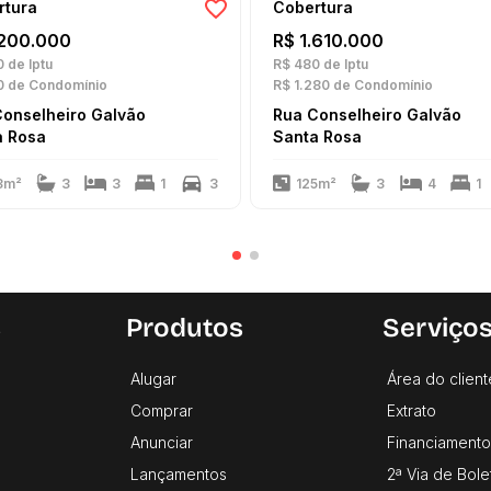
rtura
Cobertura
.200.000
R$ 1.610.000
0
de Iptu
R$ 480
de Iptu
0
de Condomínio
R$ 1.280
de Condomínio
Conselheiro Galvão
Rua Conselheiro Galvão
a Rosa
Santa Rosa
3m²
3
3
1
3
125m²
3
4
1
s
Produtos
Serviço
Alugar
Área do client
Comprar
Extrato
Anunciar
Financiamento
Lançamentos
2ª Via de Bole