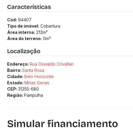
Área descoberta com vista definitiva;
Características
DCE.
2 vagas de garagem em linha e cobertas.
Cód:
94407
(Os preços e informações poderão sofrer mudanças. Solici
Tipo de imóvel:
Cobertura
Área interna:
212
m²
Área do terreno:
0
m²
Localização
Endereço:
Rua Oswaldo Crivellari
Bairro:
Santa Rosa
Cidade:
Belo Horizonte
Estado:
Minas Gerais
CEP:
31255-680
Região:
Pampulha
Simular financiamento