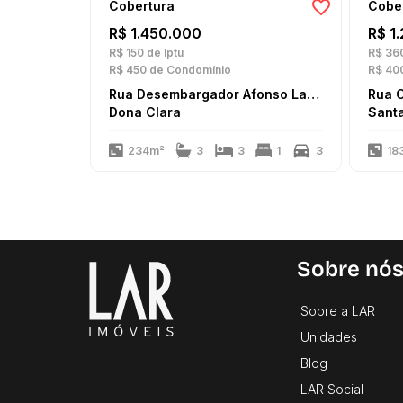
Cobertura
Cobe
R$ 1.450.000
R$ 1
R$ 150
de Iptu
R$ 36
R$ 450
de Condomínio
R$ 40
Rua Desembargador Afonso Lages
Rua 
Dona Clara
Sant
234m²
3
3
1
3
18
Sobre nó
Sobre a LAR
Unidades
Blog
LAR Social