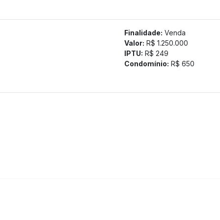
Finalidade:
Venda
tamos a confirmação com nossa equipe).
Valor:
R$ 1.250.000
IPTU:
R$ 249
Condomínio:
R$ 650