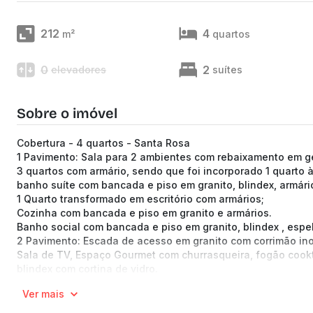
212
4
m²
quartos
0
2
elevadores
suítes
Sobre o imóvel
Cobertura - 4 quartos - Santa Rosa
1 Pavimento: Sala para 2 ambientes com rebaixamento em ge
3 quartos com armário, sendo que foi incorporado 1 quarto à
banho suíte com bancada e piso em granito, blindex, armári
1 Quarto transformado em escritório com armários;
Cozinha com bancada e piso em granito e armários.
Banho social com bancada e piso em granito, blindex , espe
2 Pavimento: Escada de acesso em granito com corrimão ino
Sala de TV, Espaço Gourmet com churrasqueira, fogão cookt
blindex com cortina de vidro.
1 Quarto com Suíte e armários, banho suíte com blindex, arm
Ver mais
Box despejo na garagem.
Área de serviço;