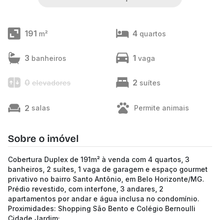
191
4
m²
quartos
3
1
banheiros
vaga
0
2
elevadores
suítes
2
salas
Permite animais
Sobre o imóvel
Cobertura Duplex de 191m² à venda com 4 quartos, 3
banheiros, 2 suítes, 1 vaga de garagem e espaço gourmet
privativo no bairro Santo Antônio, em Belo Horizonte/MG.
Prédio revestido, com interfone, 3 andares, 2
apartamentos por andar e água inclusa no condomínio.
Proximidades: Shopping São Bento e Colégio Bernoulli
Cidade Jardim;