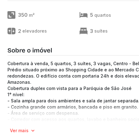
350
5
m²
quartos
2
3
elevadores
suítes
Sobre o imóvel
Cobertura à venda, 5 quartos, 3 suítes, 3 vagas, Centro - B
Prédio situado próximo ao Shopping Cidade e ao Mercado Ce
redondezas. O edifício conta com portaria 24h e dois eleva
Amazonas.
Cobertura duplex com vista para a Paróquia de São José
1° nível:
- Sala ampla para dois ambientes e sala de jantar separada
- Cozinha grande com armários, bancada e piso em granito.
- Área de serviço com despensa.
- Corredor com acesso aos quartos, lavabo e banheiro socia
- Quatro quartos, incluindo uma suíte master com varanda.
Ver mais
2° nível:
- Salão amplo com varanda.