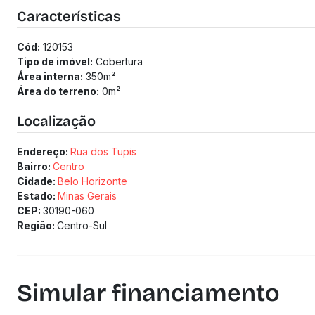
- Dois quartos, despensa, área de serviço e banheiro social
Características
**3 vagas de garagem.**
(Os preços e informações poderão sofrer mudanças. Solici
Cód:
120153
Tipo de imóvel:
Cobertura
Área interna:
350
m²
Área do terreno:
0
m²
Localização
Endereço:
Rua dos Tupis
Bairro:
Centro
Cidade:
Belo Horizonte
Estado:
Minas Gerais
CEP:
30190-060
Região:
Centro-Sul
Simular financiamento