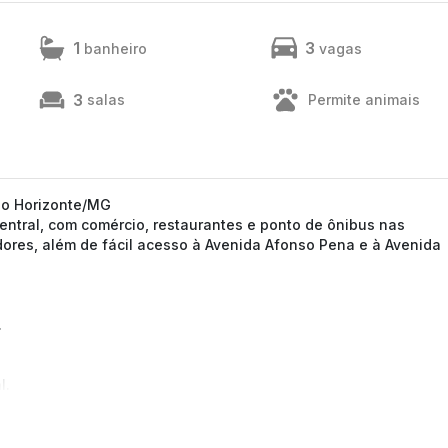
1
3
banheiro
vagas
3
salas
Permite animais
elo Horizonte/MG
ntral, com comércio, restaurantes e ponto de ônibus nas
dores, além de fácil acesso à Avenida Afonso Pena e à Avenida
.
l.