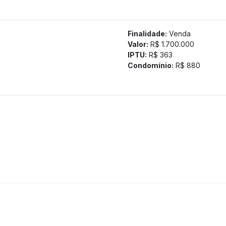
.
tamos a confirmação com nossa equipe).
Finalidade:
Venda
Valor:
R$ 1.700.000
IPTU:
R$ 363
Condomínio:
R$ 880