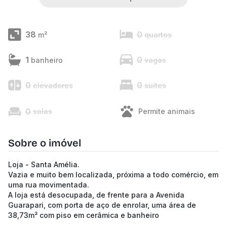
38
0
m²
quartos
1
0
banheiro
vagas
0
0
elevadores
suítes
0
salas
Permite animais
Sobre o imóvel
Loja - Santa Amélia.
Vazia e muito bem localizada, próxima a todo comércio, em
uma rua movimentada.
A loja está desocupada, de frente para a Avenida
Guarapari, com porta de aço de enrolar, uma área de
38,73m² com piso em cerâmica e banheiro