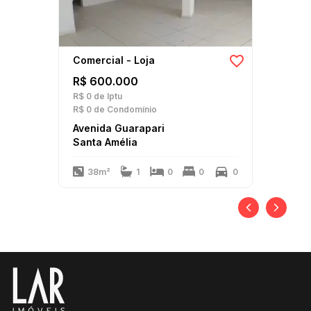
Comercial - Loja
R$ 600.000
R$ 0
de Iptu
R$ 0
de Condomínio
Avenida Guarapari
Santa Amélia
38m²
1
0
0
0