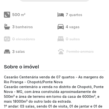
500
7
m²
quartos
3
4
banheiros
vagas
0
0
elevadores
suítes
3
salas
Permite animais
Sobre o imóvel
Casarão Centenária venda de 07 quartos - As margens do
Rio Piranga - Chopotó/Ponte Nova
Casarão centenário a venda no distrito de Chopotó, Ponte
Nova - MG, com área construída aproximadamente de
500m² e área de terreno em torno da casa de 6000m², e
mais 18000m² do outro lado da estrada.
1º andar: 03 salas, sendo 01 de visita, 01 de jantar e 01 de