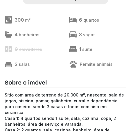
300
6
m²
quartos
4
3
banheiros
vagas
0
1
elevadores
suíte
3
salas
Permite animais
Sobre o imóvel
Sítio com área de terreno de 20.000 m², nascente, sala de
jogos, piscina, pomar, galinheiro, curral e dependência
para caseiro, sendo 3 casas e todas com piso em
cerâmica:
Casa 1: 4 quartos sendo 1 suíte, sala, cozinha, copa, 2
banheiros, área de serviço e varanda.
Casa 2: 2 quartos, sala, cozinha, banheiro, área de