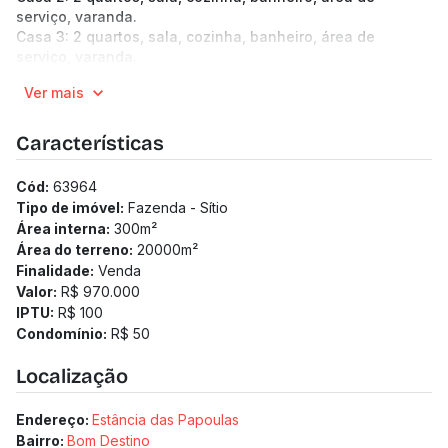
serviço, varanda.
Casa 3: 2 quartos, sala, cozinha, banheiro, área de
serviço, varanda.
(Os preços e informações poderão sofrer mudanças.
Ver mais
Solicitamos a confirmação com nossa equipe).
Características
Cód:
63964
Tipo de imóvel:
Fazenda - Sítio
Área interna:
300
m²
Área do terreno:
20000
m²
Finalidade:
Venda
Valor:
R$ 970.000
IPTU:
R$ 100
Condomínio:
R$ 50
Localização
Endereço:
Estância das Papoulas
Bairro:
Bom Destino