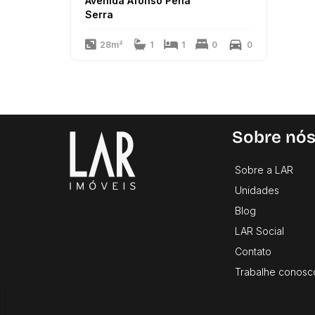
Avenida Afonso Pena
Serra
28m²
1
1
0
0
Sobre nó
Sobre a LAR
Unidades
Blog
LAR Social
Contato
Trabalhe conosc