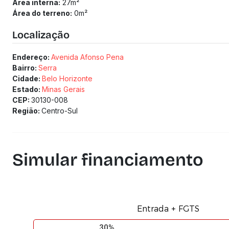
Área interna:
27
m²
Área do terreno:
0
m²
Localização
Endereço:
Avenida Afonso Pena
Bairro:
Serra
Cidade:
Belo Horizonte
Estado:
Minas Gerais
CEP:
30130-008
Região:
Centro-Sul
Simular financiamento