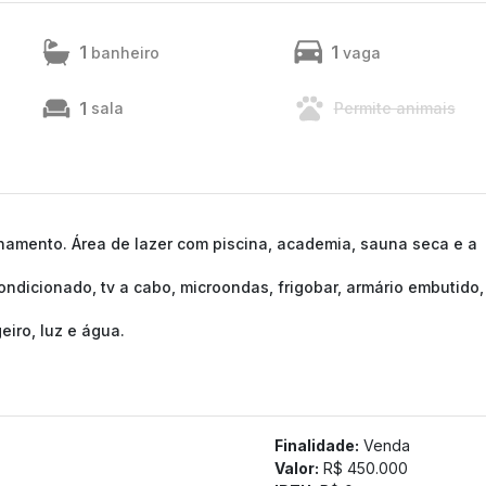
1
1
banheiro
vaga
1
sala
Permite animais
ionamento. Área de lazer com piscina, academia, sauna seca e a
condicionado, tv a cabo, microondas, frigobar, armário embutido,
eiro, luz e água.
Finalidade:
Venda
Valor:
R$ 450.000