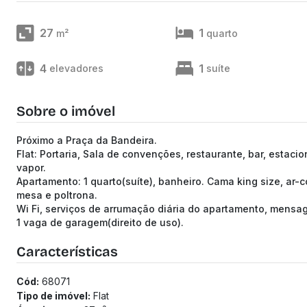
27
1
m²
quarto
4
1
elevadores
suíte
Sobre o imóvel
Próximo a Praça da Bandeira.
Flat: Portaria, Sala de convenções, restaurante, bar, estac
vapor.
Apartamento: 1 quarto(suíte), banheiro. Cama king size, ar-
mesa e poltrona.
Wi Fi, serviços de arrumação diária do apartamento, mensag
1 vaga de garagem(direito de uso).
Características
Cód:
68071
Tipo de imóvel:
Flat