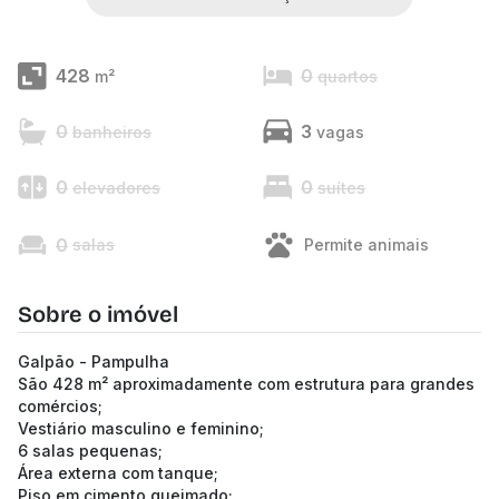
428
0
m²
quartos
0
3
banheiros
vagas
0
0
elevadores
suítes
0
salas
Permite animais
Sobre o imóvel
Galpão - Pampulha
São 428 m² aproximadamente com estrutura para grandes
comércios;
Vestiário masculino e feminino;
6 salas pequenas;
Área externa com tanque;
Piso em cimento queimado;