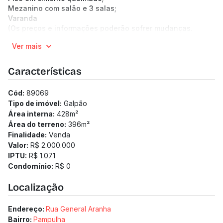
Mezanino com salão e 3 salas;
Varanda
(Os preços e informações poderão sofrer mudanças.
Solicitamos a confirmação com nossa equipe).
Ver mais
Características
Cód:
89069
Tipo de imóvel:
Galpão
Área interna:
428
m²
Área do terreno:
396
m²
Finalidade:
Venda
Valor:
R$ 2.000.000
IPTU:
R$ 1.071
Condomínio:
R$ 0
Localização
Endereço:
Rua General Aranha
Bairro:
Pampulha