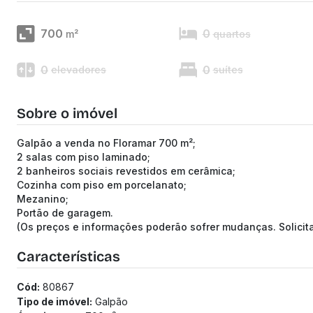
700
0
m²
quartos
0
0
elevadores
suítes
Sobre o imóvel
Galpão a venda no Floramar 700 m²;
2 salas com piso laminado;
2 banheiros sociais revestidos em cerâmica;
Cozinha com piso em porcelanato;
Mezanino;
Portão de garagem.
(Os preços e informações poderão sofrer mudanças. Solici
Características
Cód:
80867
Tipo de imóvel:
Galpão