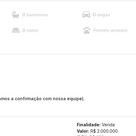
0
0
banheiros
vagas
0
salas
Permite animais
tamos a confirmação com nossa equipe).
Finalidade:
Venda
Valor:
R$ 2.000.000