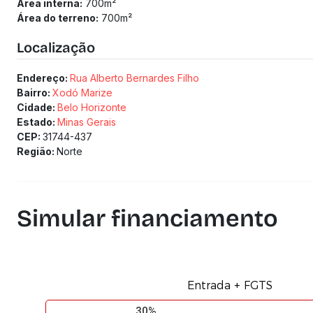
Área interna:
700
m²
Área do terreno:
700
m²
Localização
Endereço:
Rua Alberto Bernardes Filho
Bairro:
Xodó Marize
Cidade:
Belo Horizonte
Estado:
Minas Gerais
CEP:
31744-437
Região:
Norte
Simular financiamento