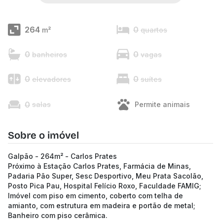
264
0
m²
quartos
0
0
banheiros
vagas
0
0
elevadores
suítes
0
salas
Permite animais
Sobre o imóvel
Galpão - 264m² - Carlos Prates
Próximo à Estação Carlos Prates, Farmácia de Minas,
Padaria Pão Super, Sesc Desportivo, Meu Prata Sacolão,
Posto Pica Pau, Hospital Felício Roxo, Faculdade FAMIG;
Imóvel com piso em cimento, coberto com telha de
amianto, com estrutura em madeira e portão de metal;
Banheiro com piso cerâmica.