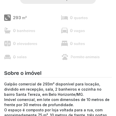
293
0
m²
quartos
0
0
banheiros
vagas
0
0
elevadores
suítes
0
salas
Permite animais
Sobre o imóvel
Galpão comercial de 293m² disponível para locação,
dividido em recepção, sala, 2 banheiros e cozinha no
bairro Santa Tereza, em Belo Horizonte/MG.
Imóvel comercial, em lote com dimensões de 10 metros de
frente por 30 metros de profundidade.
O espaço é composto por loja voltada para a rua, com
aproximadamente 75 m², 10 metros de frente, três portas